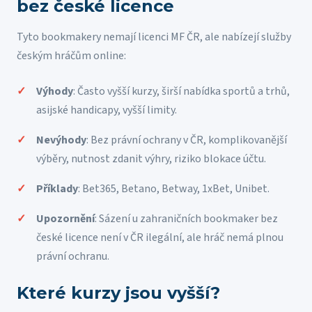
bez české licence
Tyto bookmakery nemají licenci MF ČR, ale nabízejí služby
českým hráčům online:
Výhody
: Často vyšší kurzy, širší nabídka sportů a trhů,
asijské handicapy, vyšší limity.
Nevýhody
: Bez právní ochrany v ČR, komplikovanější
výběry, nutnost zdanit výhry, riziko blokace účtu.
Příklady
: Bet365, Betano, Betway, 1xBet, Unibet.
Upozornění
: Sázení u zahraničních bookmaker bez
české licence není v ČR ilegální, ale hráč nemá plnou
právní ochranu.
Které kurzy jsou vyšší?