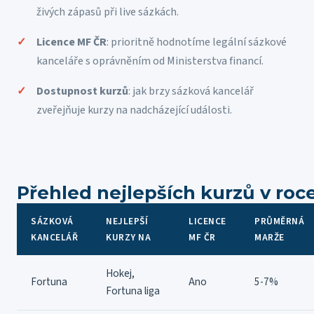
živých zápasů při live sázkách.
Licence MF ČR
: prioritně hodnotíme legální sázkové
kanceláře s oprávněním od Ministerstva financí.
Dostupnost kurzů
: jak brzy sázková kancelář
zveřejňuje kurzy na nadcházející události.
Přehled nejlepších kurzů v roc
SÁZKOVÁ
NEJLEPŠÍ
LICENCE
PRŮMĚRNÁ
KANCELÁŘ
KURZY NA
MF ČR
MARŽE
Hokej,
Fortuna
Ano
5-7%
Fortuna liga