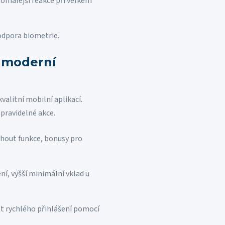
pomalejší reakce při velkém
odpora biometrie.
s moderní
valitní mobilní aplikací.
 pravidelné akce.
shout funkce, bonusy pro
ní, vyšší minimální vklad u
t rychlého přihlášení pomocí