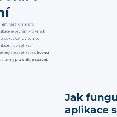
ní
adním nástrojem pro
plikace je prvním krokem k
v a odkudkoliv. V tomto
hlášení do aplikací
e nejlepší aplikace s
licencí
platformy pro
online sázení
.
Jak fungu
aplikace 