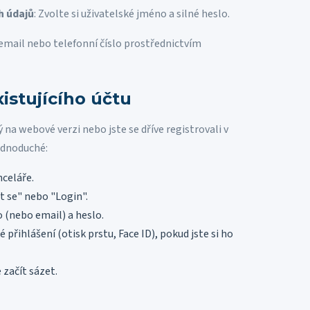
h údajů
: Zvolte si uživatelské jméno a silné heslo.
 email nebo telefonní číslo prostřednictvím
xistujícího účtu
 na webové verzi nebo jste se dříve registrovali v
jednoduché:
nceláře.
it se" nebo "Login".
 (nebo email) a heslo.
přihlášení (otisk prstu, Face ID), pokud jste si ho
 začít sázet.