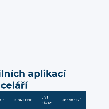
lních aplikací
celáří
LIVE
OID
BIOMETRIE
HODNOCENÍ
SÁZKY