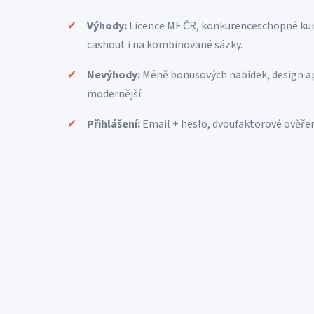
Výhody:
Licence MF ČR, konkurenceschopné kurz
cashout i na kombinované sázky.
Nevýhody:
Méně bonusových nabídek, design ap
modernější.
Přihlášení:
Email + heslo, dvoufaktorové ověře