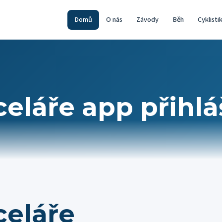
Domů
O nás
Závody
Běh
Cyklisti
eláře app přihlá
celáře