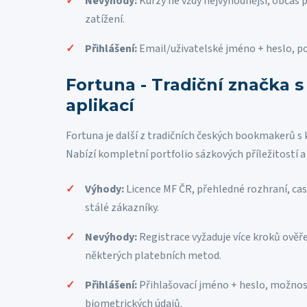
Nevýhody:
Kurzy ne vždy nejvýhodnější, občas 
zatížení.
Přihlášení:
Email/uživatelské jméno + heslo, p
Fortuna - Tradiční značka 
aplikací
Fortuna je další z tradičních českých bookmakerů s k
Nabízí kompletní portfolio sázkových příležitostí a
Výhody:
Licence MF ČR, přehledné rozhraní, ca
stálé zákazníky.
Nevýhody:
Registrace vyžaduje více kroků ověře
některých platebních metod.
Přihlášení:
Přihlašovací jméno + heslo, možnos
biometrických údajů.