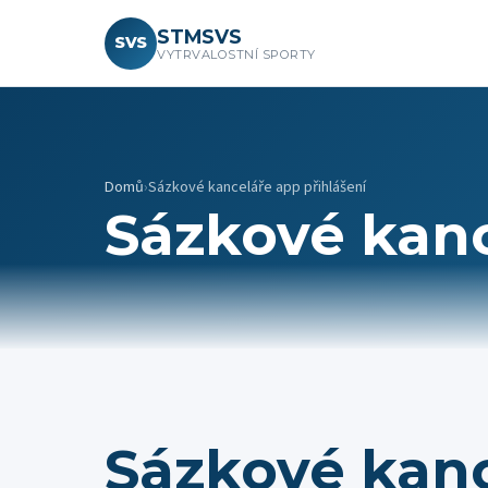
STMSVS
SVS
VYTRVALOSTNÍ SPORTY
Domů
›
Sázkové kanceláře app přihlášení
Sázkové kanc
Sázkové kan