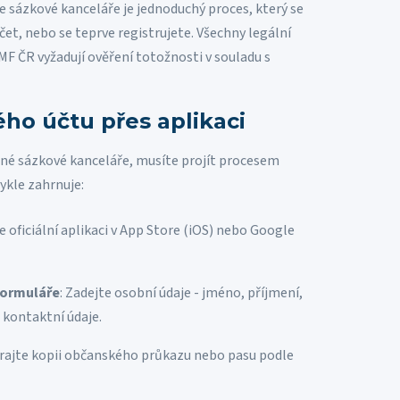
e sázkové kanceláře je jednoduchý proces, který se
účet, nebo se teprve registrujete. Všechny legální
 MF ČR vyžadují ověření totožnosti v souladu s
ho účtu přes aplikaci
né sázkové kanceláře, musíte projít procesem
ykle zahrnuje:
e oficiální aplikaci v App Store (iOS) nebo Google
formuláře
: Zadejte osobní údaje - jméno, příjmení,
 kontaktní údaje.
hrajte kopii občanského průkazu nebo pasu podle