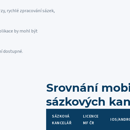
y, rychlé zpracování sázek,
likace by mohl být
ní dostupné.
Srovnání mobi
sázkových kan
SÁZKOVÁ
LICENCE
IOS/ANDR
KANCELÁŘ
MF ČR