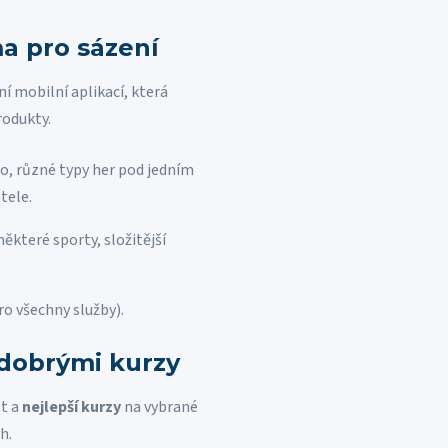
a pro sázení
í mobilní aplikací, která
rodukty.
o, různé typy her pod jedním
tele.
které sporty, složitější
o všechny služby).
 dobrými kurzy
st a
nejlepší kurzy
na vybrané
h.