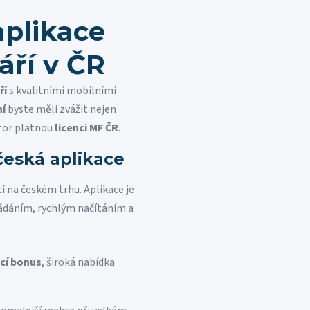
aplikace
áří v ČR
ří
s kvalitními mobilními
ní
byste měli zvážit nejen
átor platnou
licenci MF ČR
.
česká aplikace
í na českém trhu. Aplikace je
vládáním, rychlým načítáním a
ací bonus
, široká nabídka