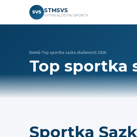
STMSVS
SVS
VYTRVALOSTNÍ SPORTY
Domů
›
Top sportka sazka zkušenosti 2026
Top sportka 
Sportka Saz