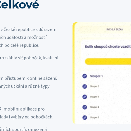
Celkové
 v České republice s důrazem
ích událostí a možností
 po celé republice.
rozsáhlá síť poboček, kvalitní
m přístupem k online sázení.
aných utkání a různé typy
R, mobilní aplikace pro
lady i výběry na pobočkách.
árních sportů, omezená