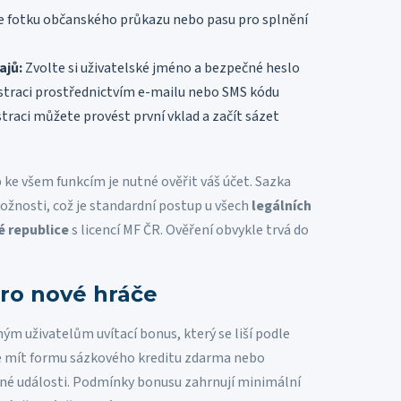
 fotku občanského průkazu nebo pasu pro splnění
ajů:
Zvolte si uživatelské jméno a bezpečné heslo
straci prostřednictvím e-mailu nebo SMS kódu
traci můžete provést první vklad a začít sázet
p ke všem funkcím je nutné ověřit váš účet. Sazka
ožnosti, což je standardní postup u všech
legálních
é republice
s licencí MF ČR. Ověření obvykle trvá do
pro nové hráče
ým uživatelům uvítací bonus, který se liší podle
e mít formu sázkového kreditu zdarma nebo
né události. Podmínky bonusu zahrnují minimální