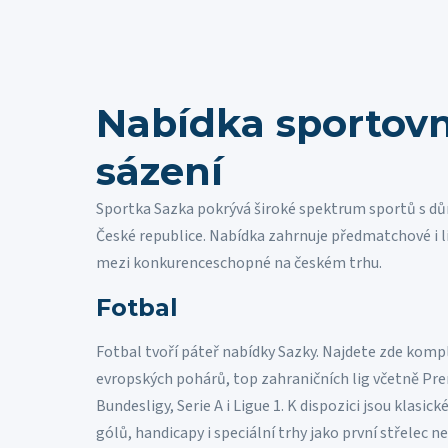
Nabídka sportov
sázení
Sportka Sazka pokrývá široké spektrum sportů s dů
České republice. Nabídka zahrnuje předmatchové i li
mezi konkurenceschopné na českém trhu.
Fotbal
Fotbal tvoří páteř nabídky Sazky. Najdete zde kompl
evropských pohárů, top zahraničních lig včetně Pre
Bundesligy, Serie A i Ligue 1. K dispozici jsou klasic
gólů, handicapy i speciální trhy jako první střelec 