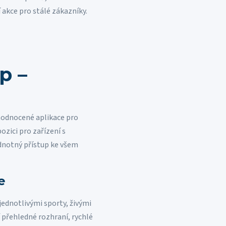
 akce pro stálé zákazníky.
p –
 hodnocené aplikace pro
ozici pro zařízení s
dnotný přístup ke všem
e
ednotlivými sporty, živými
 přehledné rozhraní, rychlé