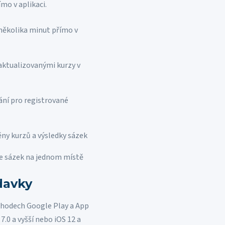
ímo v aplikaci.
několika minut přímo v
aktualizovanými kurzy v
ní pro registrované
ny kurzů a výsledky sázek
ie sázek na jednom místě
davky
bchodech Google Play a App
7.0 a vyšší nebo iOS 12 a