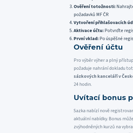
Ověření totožnosti:
Nahrajte
požadavků MF ČR
Vytvoření přihlašovacích úd
Aktivace účtu:
Potvrďte regi
První vklad:
Po úspěšné regis
Ověření účtu
Pro výběr výher a plný přístu
požaduje nahrání dokladu tot
sázkových kanceláří v Česk
24 hodin.
Uvítací bonus 
Sazka nabízí nově registrovan
aktuální nabídky. Bonus můž
zvýhodněných kurzů na vybra