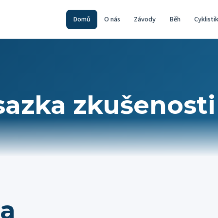
Domů
O nás
Závody
Běh
Cyklisti
sazka zkušenosti
ka