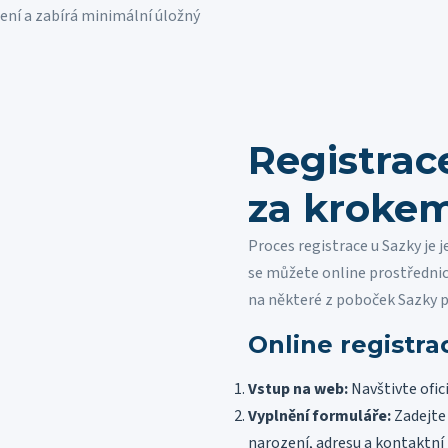
ízení a zabírá minimální úložný
Registrac
za kroke
Proces registrace u Sazky je 
se můžete online prostředni
na některé z poboček Sazky p
Online registra
Vstup na web:
Navštivte ofic
Vyplnění formuláře:
Zadejte 
narození, adresu a kontaktní