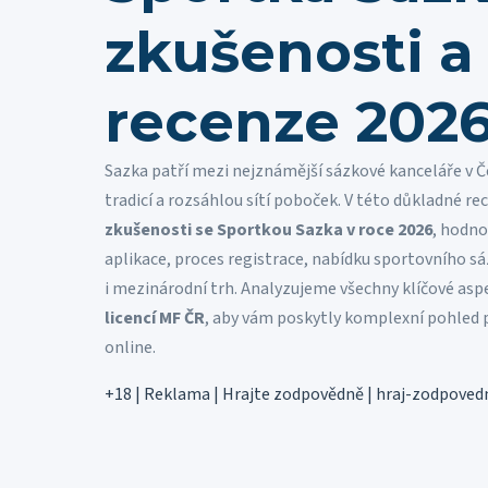
zkušenosti a
recenze 202
Sazka patří mezi nejznámější sázkové kanceláře v Č
tradicí a rozsáhlou sítí poboček. V této důkladné r
zkušenosti se Sportkou Sazka v roce 2026
, hodno
aplikace, proces registrace, nabídku sportovního sá
i mezinárodní trh. Analyzujeme všechny klíčové as
licencí MF ČR
, aby vám poskytly komplexní pohled 
online.
+18 | Reklama | Hrajte zodpovědně | hraj-zodpoved