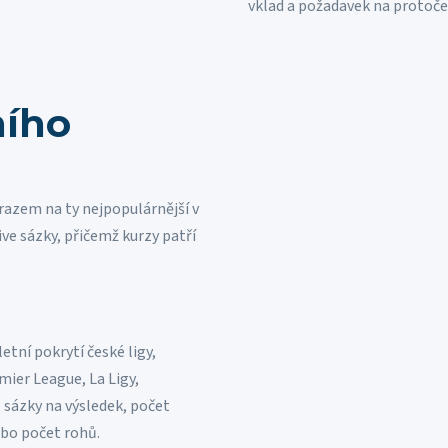
vklad a požadavek na protoče
ního
razem na ty nejpopulárnější v
ve sázky, přičemž kurzy patří
etní pokrytí české ligy,
mier League, La Ligy,
ké sázky na výsledek, počet
nebo počet rohů.