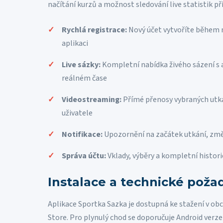
načítání kurzů a možnost sledování live statistik př
Rychlá registrace:
Nový účet vytvoříte během 
aplikaci
Live sázky:
Kompletní nabídka živého sázení s 
reálném čase
Videostreaming:
Přímé přenosy vybraných utká
uživatele
Notifikace:
Upozornění na začátek utkání, změ
Správa účtu:
Vklady, výběry a kompletní histor
Instalace a technické poža
Aplikace Sportka Sazka je dostupná ke stažení v o
Store. Pro plynulý chod se doporučuje Android verze 