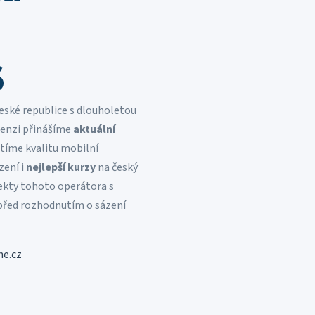
6
eské republice s dlouholetou
ecenzi přinášíme
aktuální
tíme kvalitu mobilní
zení i
nejlepší kurzy
na český
pekty tohoto operátora s
před rozhodnutím o sázení
ne.cz