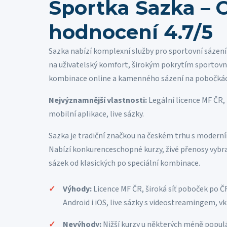
Sportka Sazka – 
hodnocení 4.7/5
Sazka nabízí komplexní služby pro sportovní sázení
na uživatelský komfort, širokým pokrytím sportovn
kombinace online a kamenného sázení na pobočkách
Nejvýznamnější vlastnosti:
Legální licence MF ČR, 
mobilní aplikace, live sázky.
Sazka je tradiční značkou na českém trhu s moderní
Nabízí konkurenceschopné kurzy, živé přenosy vybr
sázek od klasických po speciální kombinace.
Výhody:
Licence MF ČR, široká síť poboček po Č
Android i iOS, live sázky s videostreamingem, vk
Nevýhody:
Nižší kurzy u některých méně popul