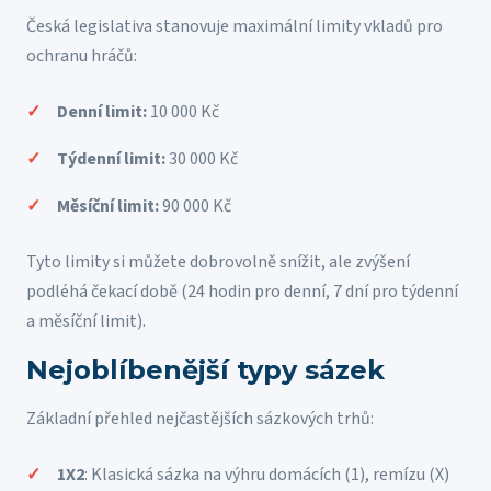
Česká legislativa stanovuje maximální limity vkladů pro
ochranu hráčů:
Denní limit:
10 000 Kč
Týdenní limit:
30 000 Kč
Měsíční limit:
90 000 Kč
Tyto limity si můžete dobrovolně snížit, ale zvýšení
podléhá čekací době (24 hodin pro denní, 7 dní pro týdenní
a měsíční limit).
Nejoblíbenější typy sázek
Základní přehled nejčastějších sázkových trhů:
1X2
: Klasická sázka na výhru domácích (1), remízu (X)