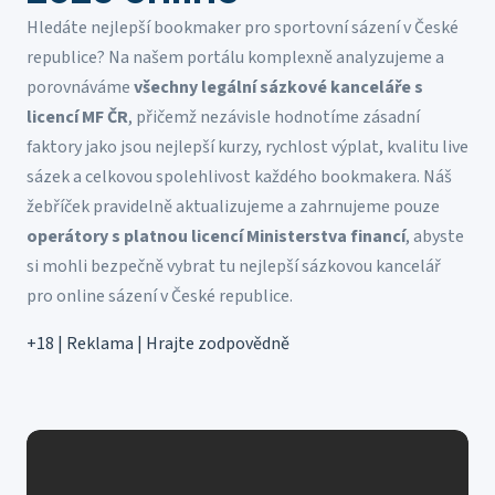
Hledáte nejlepší bookmaker pro sportovní sázení v České
republice? Na našem portálu komplexně analyzujeme a
porovnáváme
všechny legální sázkové kanceláře s
licencí MF ČR
, přičemž nezávisle hodnotíme zásadní
faktory jako jsou nejlepší kurzy, rychlost výplat, kvalitu live
sázek a celkovou spolehlivost každého bookmakera. Náš
žebříček pravidelně aktualizujeme a zahrnujeme pouze
operátory s platnou licencí Ministerstva financí
, abyste
si mohli bezpečně vybrat tu nejlepší sázkovou kancelář
pro online sázení v České republice.
+18 | Reklama | Hrajte zodpovědně