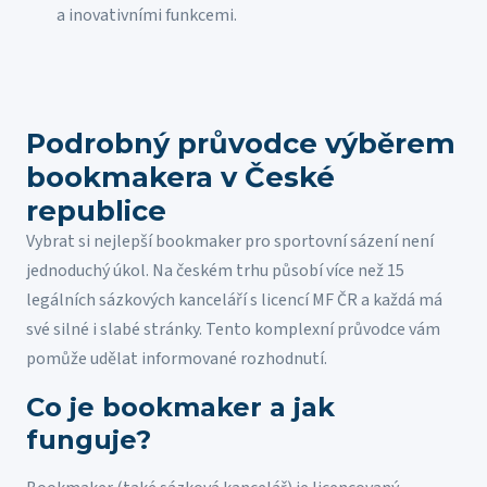
a inovativními funkcemi.
Podrobný průvodce výběrem
bookmakera v České
republice
Vybrat si nejlepší bookmaker pro sportovní sázení není
jednoduchý úkol. Na českém trhu působí více než 15
legálních sázkových kanceláří s licencí MF ČR a každá má
své silné i slabé stránky. Tento komplexní průvodce vám
pomůže udělat informované rozhodnutí.
Co je bookmaker a jak
funguje?