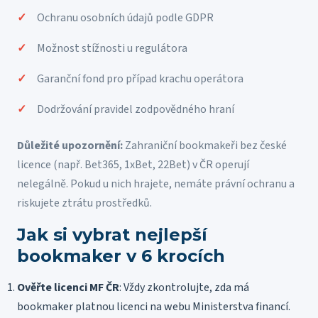
Ochranu osobních údajů podle GDPR
Možnost stížnosti u regulátora
Garanční fond pro případ krachu operátora
Dodržování pravidel zodpovědného hraní
Důležité upozornění:
Zahraniční bookmakeři bez české
licence (např. Bet365, 1xBet, 22Bet) v ČR operují
nelegálně. Pokud u nich hrajete, nemáte právní ochranu a
riskujete ztrátu prostředků.
Jak si vybrat nejlepší
bookmaker v 6 krocích
Ověřte licenci MF ČR
: Vždy zkontrolujte, zda má
bookmaker platnou licenci na webu Ministerstva financí.