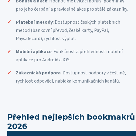
Bonusy a akce
: Hodnotíme uvítací bonus, podmínky
pro jeho čerpání a pravidelné akce pro stálé zákazníky.
Platební metody
: Dostupnost českých platebních
metod (bankovní převod, české karty, PayPal,
Paysafecard), rychlost výplat.
Mobilní aplikace
: Funkčnost a přehlednost mobilní
aplikace pro Android a iOS.
Zákaznická podpora
: Dostupnost podpory v češtině,
rychlost odpovědí, nabídka komunikačních kanálů.
Přehled nejlepších bookmakrů 
2026