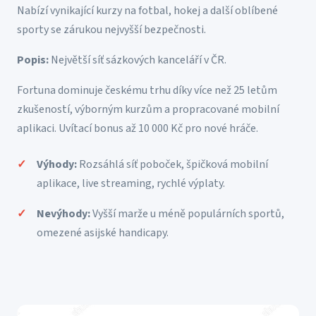
Nabízí vynikající kurzy na fotbal, hokej a další oblíbené
sporty se zárukou nejvyšší bezpečnosti.
Popis:
Největší síť sázkových kanceláří v ČR.
Fortuna dominuje českému trhu díky více než 25 letům
zkušeností, výborným kurzům a propracované mobilní
aplikaci. Uvítací bonus až 10 000 Kč pro nové hráče.
Výhody:
Rozsáhlá síť poboček, špičková mobilní
aplikace, live streaming, rychlé výplaty.
Nevýhody:
Vyšší marže u méně populárních sportů,
omezené asijské handicapy.