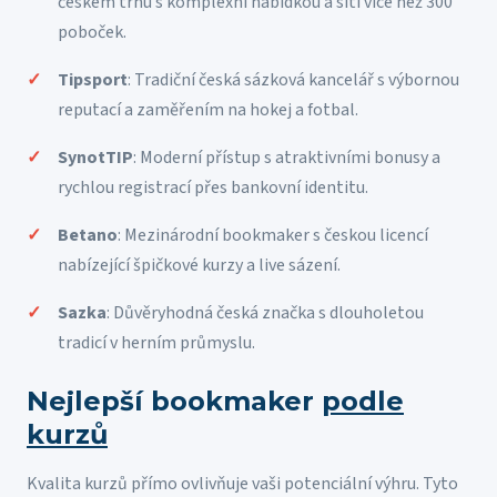
českém trhu s komplexní nabídkou a sítí více než 300
poboček.
Tipsport
: Tradiční česká sázková kancelář s výbornou
reputací a zaměřením na hokej a fotbal.
SynotTIP
: Moderní přístup s atraktivními bonusy a
rychlou registrací přes bankovní identitu.
Betano
: Mezinárodní bookmaker s českou licencí
nabízející špičkové kurzy a live sázení.
Sazka
: Důvěryhodná česká značka s dlouholetou
tradicí v herním průmyslu.
Nejlepší bookmaker
podle
kurzů
Kvalita kurzů přímo ovlivňuje vaši potenciální výhru. Tyto