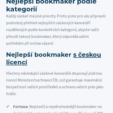
Nejlepší bookmaker podle
kategorií
Každý sázkař má jiné priority. Proto jsme pro vás připravili
podrobný přehled nejlepších sázkových kanceláří
rozdělených podle konkrétních kategorií, abyste našli
přesně takový bookmaker, který odpovídá vašim
potřebám při online sázení.
Nejlepší bookmaker
s českou
licencí
Všechny následující sázkové kanceláře disponují platnou
licencí Ministerstva financí ČR, což garantuje maximální
bezpečnost vašich prostředků a ochranu vašich práv jako
hráče:
Fortuna
: Nejstarší a nejvěrohodnější bookmaker na