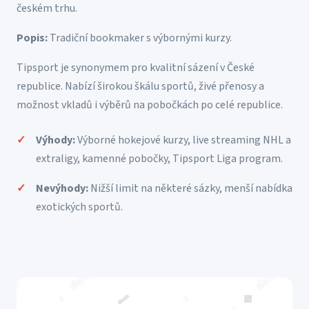
českém trhu.
Popis:
Tradiční bookmaker s výbornými kurzy.
Tipsport je synonymem pro kvalitní sázení v České
republice. Nabízí širokou škálu sportů, živé přenosy a
možnost vkladů i výběrů na pobočkách po celé republice.
Výhody:
Výborné hokejové kurzy, live streaming NHL a
extraligy, kamenné pobočky, Tipsport Liga program.
Nevýhody:
Nižší limit na některé sázky, menší nabídka
exotických sportů.