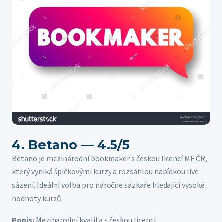
4. Betano — 4.5/5
Betano je mezinárodní bookmaker s českou licencí MF ČR,
který vyniká špičkovými kurzy a rozsáhlou nabídkou live
sázení. Ideální volba pro náročné sázkaře hledající vysoké
hodnoty kurzů.
Popis:
Mezinárodní kvalita s českou licencí.