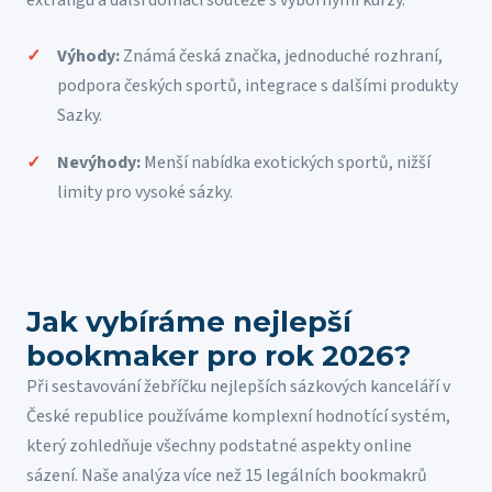
Výhody:
Známá česká značka, jednoduché rozhraní,
podpora českých sportů, integrace s dalšími produkty
Sazky.
Nevýhody:
Menší nabídka exotických sportů, nižší
limity pro vysoké sázky.
Jak vybíráme nejlepší
bookmaker pro rok 2026?
Při sestavování žebříčku nejlepších sázkových kanceláří v
České republice používáme komplexní hodnotící systém,
který zohledňuje všechny podstatné aspekty online
sázení. Naše analýza více než 15 legálních bookmakrů