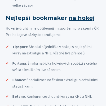
velké zápasy.
Nejlepší bookmaker
na hokej
Hokej je druhým nejoblíbenějším sportem pro sázení v ČR.
Pro hokejové sázky doporučujeme:
Tipsport
: Absolutní jednička v hokeji s nejlepšími
kurzy na extraligu a NHL, včetně live přenosů.
Fortuna
: Široká nabídka hokejových soutěží z celého
světa s kvalitním live sázením.
Chance
: Specializace na českou extraligu s detailními
statistikami.
Betano
: Konkurenceschopné kurzy na KHL a NHL.