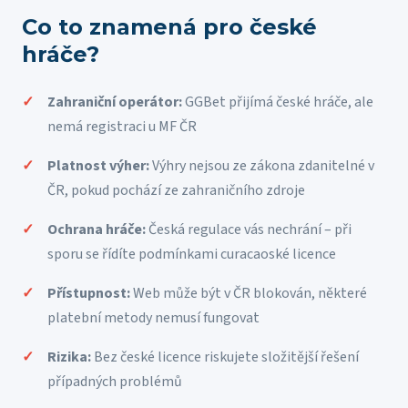
Co to znamená pro české
hráče?
Zahraniční operátor:
GGBet přijímá české hráče, ale
nemá registraci u MF ČR
Platnost výher:
Výhry nejsou ze zákona zdanitelné v
ČR, pokud pochází ze zahraničního zdroje
Ochrana hráče:
Česká regulace vás nechrání – při
sporu se řídíte podmínkami curacaoské licence
Přístupnost:
Web může být v ČR blokován, některé
platební metody nemusí fungovat
Rizika:
Bez české licence riskujete složitější řešení
případných problémů