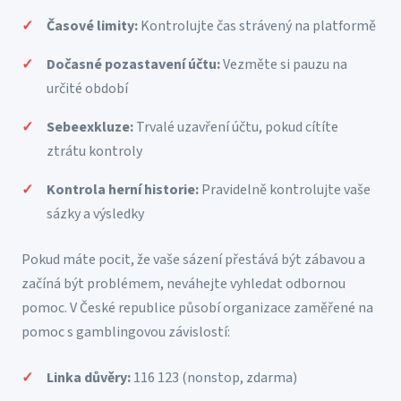
Časové limity:
Kontrolujte čas strávený na platformě
Dočasné pozastavení účtu:
Vezměte si pauzu na
určité období
Sebeexkluze:
Trvalé uzavření účtu, pokud cítíte
ztrátu kontroly
Kontrola herní historie:
Pravidelně kontrolujte vaše
sázky a výsledky
Pokud máte pocit, že vaše sázení přestává být zábavou a
začíná být problémem, neváhejte vyhledat odbornou
pomoc. V České republice působí organizace zaměřené na
pomoc s gamblingovou závislostí:
Linka důvěry:
116 123 (nonstop, zdarma)