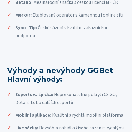
Betano:
Mezinárodní značka s českou licencí MF ČR
Merkur:
Etablovaný operátor s kamennou i online sítí
Synot Tip:
České sázení s kvalitní zákaznickou
podporou
Výhody a nevýhody GGBet
Hlavní výhody:
Esportová špička:
Nepřekonatelné pokrytí CS:GO,
Dota 2, LoL a dalších esportů
Mobilní aplikace:
Kvalitní a rychlá mobilní platforma
Live sázky:
Rozsáhlá nabídka živého sázení s rychlými