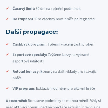
Časový limit:
30 dní na splnění podmínek
Dostupnost:
Pro všechny nové hráče po registraci
Další propagace:
Cashback program:
Týdenní vrácení části proher
Esportové speciály:
Zvýšené kurzy na vybrané
esportové události
Reload bonusy:
Bonusy na další vklady pro stávající
hráče
VIP program:
Exkluzivní odměny pro aktivní hráče
Upozornění:
Bonusové podmínky se mohou měnit. Vždy si
před aktivací bonusu pečlivě přečtěte aktuální pravidla na