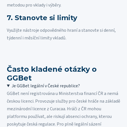
metodou pro vklady i výběry.
7. Stanovte si limity
Využijte nástroje odpovědného hraní a stanovte si denní,
týdenní i měsíční limity vkladů.
Často kladené otázky o
GGBet
Je GGBet legální v České republice?
GGBet není registrována u Ministerstva financí ČR a nemá
českou licenci. Provozuje služby pro české hráče na základě
mezinárodní licence z Curacaa. Hráči z ČR mohou
platformu používat, ale riskují absenci ochrany, kterou
poskytuje česká regulace. Pro plně legální sázení