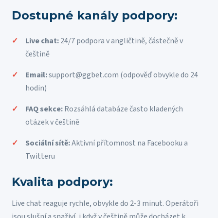
Dostupné kanály podpory:
Live chat:
24/7 podpora v angličtině, částečně v
češtině
Email:
support@ggbet.com (odpověď obvykle do 24
hodin)
FAQ sekce:
Rozsáhlá databáze často kladených
otázek v češtině
Sociální sítě:
Aktivní přítomnost na Facebooku a
Twitteru
Kvalita podpory:
Live chat reaguje rychle, obvykle do 2-3 minut. Operátoři
jsou slušní a snaživí, i když v češtině může docházet k