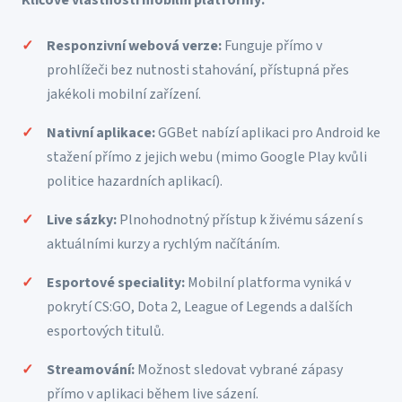
Klíčové vlastnosti mobilní platformy:
Responzivní webová verze:
Funguje přímo v
prohlížeči bez nutnosti stahování, přístupná přes
jakékoli mobilní zařízení.
Nativní aplikace:
GGBet nabízí aplikaci pro Android ke
stažení přímo z jejich webu (mimo Google Play kvůli
politice hazardních aplikací).
Live sázky:
Plnohodnotný přístup k živému sázení s
aktuálními kurzy a rychlým načítáním.
Esportové speciality:
Mobilní platforma vyniká v
pokrytí CS:GO, Dota 2, League of Legends a dalších
esportových titulů.
Streamování:
Možnost sledovat vybrané zápasy
přímo v aplikaci během live sázení.