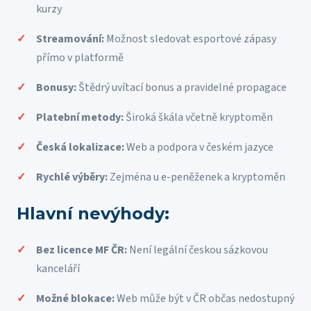
kurzy
Streamování:
Možnost sledovat esportové zápasy
přímo v platformě
Bonusy:
Štědrý uvítací bonus a pravidelné propagace
Platební metody:
Široká škála včetně kryptoměn
Česká lokalizace:
Web a podpora v českém jazyce
Rychlé výběry:
Zejména u e-peněženek a kryptoměn
Hlavní nevýhody:
Bez licence MF ČR:
Není legální českou sázkovou
kanceláří
Možné blokace:
Web může být v ČR občas nedostupný