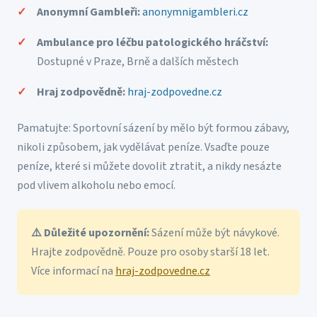
Anonymní Gambleři:
anonymnigambleri.cz
Ambulance pro léčbu patologického hráčství:
Dostupné v Praze, Brně a dalších městech
Hraj zodpovědně:
hraj-zodpovedne.cz
Pamatujte: Sportovní sázení by mělo být formou zábavy,
nikoli způsobem, jak vydělávat peníze. Vsaďte pouze
peníze, které si můžete dovolit ztratit, a nikdy nesázte
pod vlivem alkoholu nebo emocí.
⚠️ Důležité upozornění:
Sázení může být návykové.
Hrajte zodpovědně. Pouze pro osoby starší 18 let.
Více informací na
hraj-zodpovedne.cz