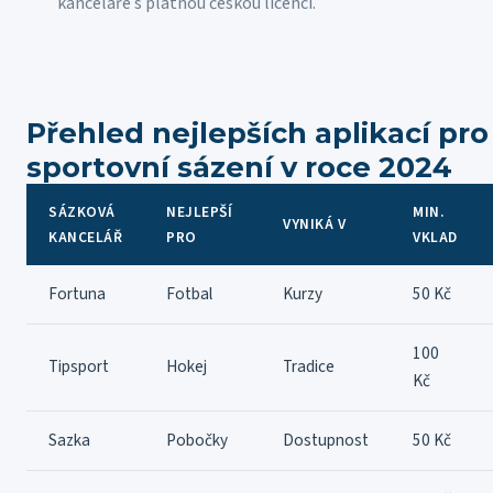
kanceláře s platnou českou licencí.
Přehled nejlepších aplikací pro
sportovní sázení v roce 2024
SÁZKOVÁ
NEJLEPŠÍ
MIN.
VYNIKÁ V
KANCELÁŘ
PRO
VKLAD
Fortuna
Fotbal
Kurzy
50 Kč
100
Tipsport
Hokej
Tradice
Kč
Sazka
Pobočky
Dostupnost
50 Kč