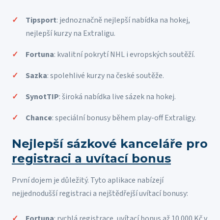
Tipsport
: jednoznačně nejlepší nabídka na hokej,
nejlepší kurzy na Extraligu.
Fortuna
: kvalitní pokrytí NHL i evropských soutěží.
Sazka
: spolehlivé kurzy na české soutěže.
SynotTIP
: široká nabídka live sázek na hokej.
Chance
: speciální bonusy během play-off Extraligy.
Nejlepší sázkové kanceláře pro
registraci a uvítací bonus
První dojem je důležitý. Tyto aplikace nabízejí
nejjednodušší registraci a nejštědřejší uvítací bonusy:
Fortuna
: rychlá registrace, uvítací bonus až 10 000 Kč v