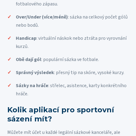
fotbalového zápasu.
Over/Under (více/méně)
: sázka na celkový počet gólů
nebo bodů.
Handicap
: virtuální náskok nebo ztráta pro vyrovnání
kurzů.
Obě dají gól
: populární sázka ve fotbale.
Správný výsledek
: přesný tip na skóre, vysoké kurzy.
Sázky na hráče
: střelec, asistence, karty konkrétního
hráče.
Kolik aplikací pro sportovní
sázení mít?
Můžete mít účet u každé legální sázkové kanceláře, ale