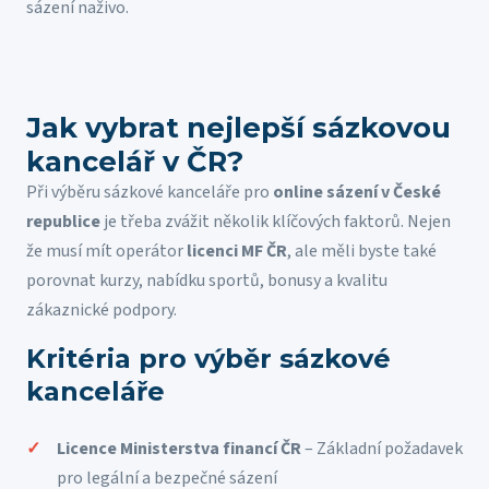
sázení naživo.
Jak vybrat nejlepší sázkovou
kancelář v ČR?
Při výběru sázkové kanceláře pro
online sázení v České
republice
je třeba zvážit několik klíčových faktorů. Nejen
že musí mít operátor
licenci MF ČR
, ale měli byste také
porovnat kurzy, nabídku sportů, bonusy a kvalitu
zákaznické podpory.
Kritéria pro výběr sázkové
kanceláře
Licence Ministerstva financí ČR
– Základní požadavek
pro legální a bezpečné sázení