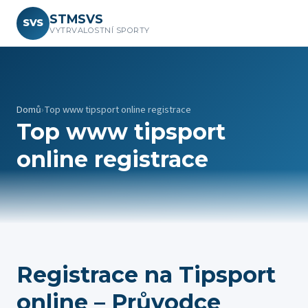
STMSVS
SVS
VYTRVALOSTNÍ SPORTY
Domů
›
Top www tipsport online registrace
Top www tipsport
online registrace
Registrace na Tipsport
online – Průvodce