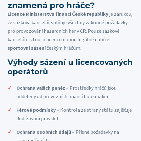
znamená pro hráče?
Licence Ministerstva financí České republiky
je zárukou,
že sázková kancelář splňuje všechny zákonné požadavky
pro provozování hazardních her v ČR. Pouze sázkové
kanceláře s touto licencí mohou legálně nabízet
sportovní sázení
českým hráčům.
Výhody sázení u licencovaných
operátorů
Ochrana vašich peněz
– Prostředky hráčů jsou
odděleny od provozních financí bookmaker
Férové podmínky
– Kontrola ze strany státu zajišťuje
dodržování pravidel
Ochrana osobních údajů
– Přísné požadavky na
zabezpečení dat