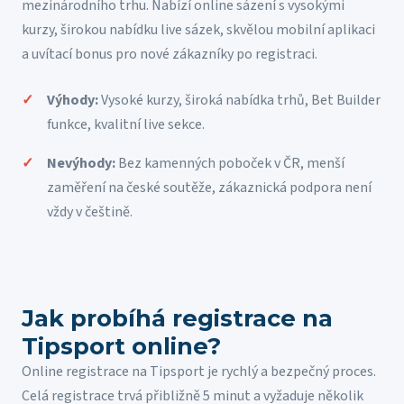
mezinárodního trhu. Nabízí online sázení s vysokými
kurzy, širokou nabídku live sázek, skvělou mobilní aplikaci
a uvítací bonus pro nové zákazníky po registraci.
Výhody:
Vysoké kurzy, široká nabídka trhů, Bet Builder
funkce, kvalitní live sekce.
Nevýhody:
Bez kamenných poboček v ČR, menší
zaměření na české soutěže, zákaznická podpora není
vždy v češtině.
Jak probíhá registrace na
Tipsport online?
Online registrace na Tipsport je rychlý a bezpečný proces.
Celá registrace trvá přibližně 5 minut a vyžaduje několik