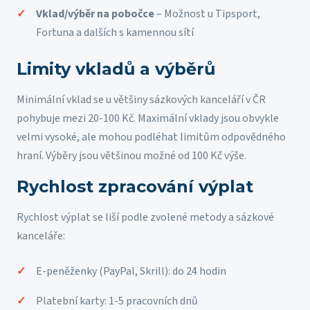
Vklad/výběr na pobočce
– Možnost u Tipsport,
Fortuna a dalších s kamennou sítí
Limity vkladů a výběrů
Minimální vklad se u většiny sázkových kanceláří v ČR
pohybuje mezi 20-100 Kč. Maximální vklady jsou obvykle
velmi vysoké, ale mohou podléhat limitům odpovědného
hraní. Výběry jsou většinou možné od 100 Kč výše.
Rychlost zpracování výplat
Rychlost výplat se liší podle zvolené metody a sázkové
kanceláře:
E-peněženky (PayPal, Skrill): do 24 hodin
Platební karty: 1-5 pracovních dnů