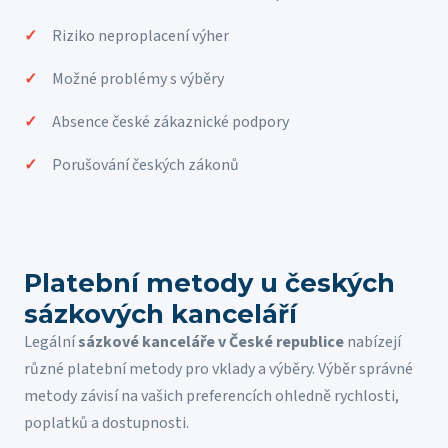
Riziko neproplacení výher
Možné problémy s výběry
Absence české zákaznické podpory
Porušování českých zákonů
Platební metody u českých
sázkových kanceláří
Legální
sázkové kanceláře v České republice
nabízejí
různé platební metody pro vklady a výběry. Výběr správné
metody závisí na vašich preferencích ohledně rychlosti,
poplatků a dostupnosti.