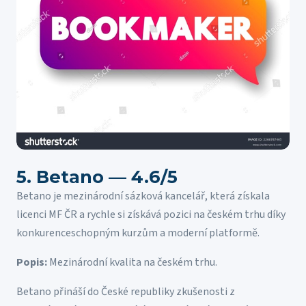
5. Betano — 4.6/5
Betano je mezinárodní sázková kancelář, která získala
licenci MF ČR a rychle si získává pozici na českém trhu díky
konkurenceschopným kurzům a moderní platformě.
Popis:
Mezinárodní kvalita na českém trhu.
Betano přináší do České republiky zkušenosti z