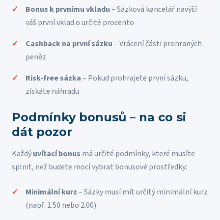
Bonus k prvnímu vkladu
– Sázková kancelář navýší
váš první vklad o určité procento
Cashback na první sázku
– Vrácení části prohraných
peněz
Risk-free sázka
– Pokud prohrajete první sázku,
získáte náhradu
Podmínky bonusů – na co si
dát pozor
Každý
uvítací bonus
má určité podmínky, které musíte
splnit, než budete moci vybrat bonusové prostředky:
Minimální kurz
– Sázky musí mít určitý minimální kurz
(např. 1.50 nebo 2.00)