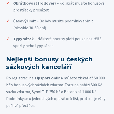
Obrátkovost (rollover)
– Kolikrát musíte bonusové
prostředky prosázet
Časový limit
– Do kdy musíte podmínky splnit
(obvykle 30-60 dní)
Typy sázek
– Některé bonusy platí pouze na určité
sporty nebo typy sázek
Nejlepší bonusy u českých
sázkových kanceláří
Po registraci na
Tipsport online
můžete získat až 50 000
Kč v bonusových sázkách zdarma. Fortuna nabízí 500 Kč
sázku zdarma, SynotTIP 250 Kč a Betano až 1 000 Kč.
Podmínky se u jednotlivých operátorů liší, proto si je vždy
pečlivě přečtěte.